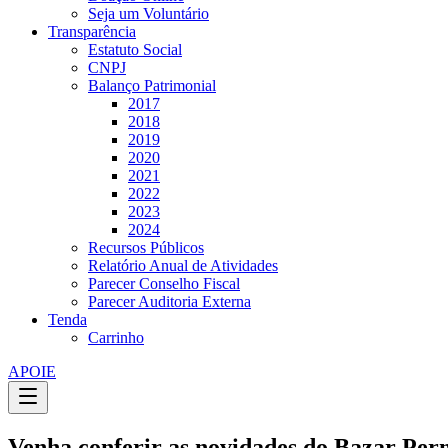
Seja um Voluntário
Transparência
Estatuto Social
CNPJ
Balanço Patrimonial
2017
2018
2019
2020
2021
2022
2023
2024
Recursos Públicos
Relatório Anual de Atividades
Parecer Conselho Fiscal
Parecer Auditoria Externa
Tenda
Carrinho
APOIE
Venha conferir as novidades do Bazar Pe