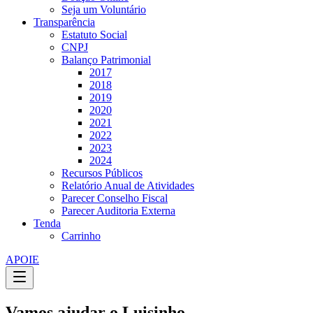
Seja um Voluntário
Transparência
Estatuto Social
CNPJ
Balanço Patrimonial
2017
2018
2019
2020
2021
2022
2023
2024
Recursos Públicos
Relatório Anual de Atividades
Parecer Conselho Fiscal
Parecer Auditoria Externa
Tenda
Carrinho
APOIE
Vamos ajudar o Luisinho