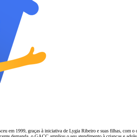
 1999, graças à iniciativa de Lygia Ribeiro e suas filhas, com o obje
escente demanda, o GACC ampliou o seu atendimento à crianças e adol