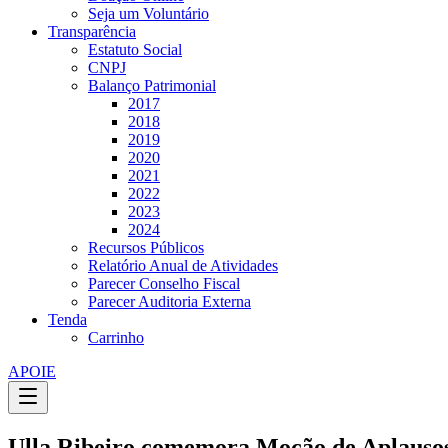
Seja um Voluntário
Transparência
Estatuto Social
CNPJ
Balanço Patrimonial
2017
2018
2019
2020
2021
2022
2023
2024
Recursos Públicos
Relatório Anual de Atividades
Parecer Conselho Fiscal
Parecer Auditoria Externa
Tenda
Carrinho
APOIE
Ulla Ribeiro comemora Moção de Aplauso