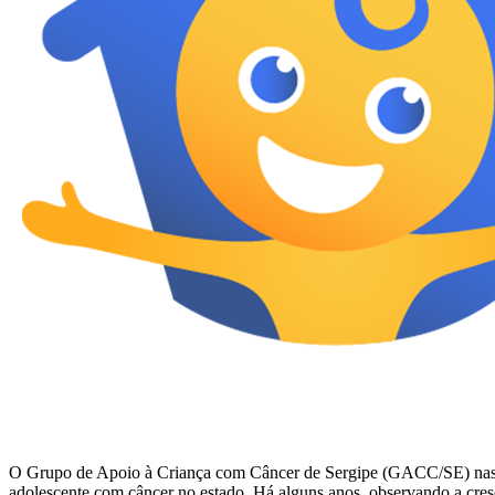
O Grupo de Apoio à Criança com Câncer de Sergipe (GACC/SE) nasceu em
adolescente com câncer no estado. Há alguns anos, observando a cr