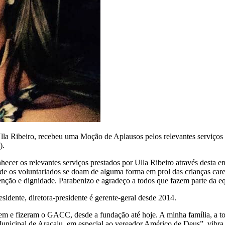
 Ribeiro, recebeu uma Moção de Aplausos pelos relevantes serviços pr
).
hecer os relevantes serviços prestados por Ulla Ribeiro através desta 
nde os voluntariados se doam de alguma forma em prol das crianças ca
nção e dignidade. Parabenizo e agradeço a todos que fazem parte da eq
esidente, diretora-presidente é gerente-geral desde 2014.
 e fizeram o GACC, desde a fundação até hoje. A minha família, a todo
unicipal de Aracaju, em especial ao vereador Américo de Deus”, vibra