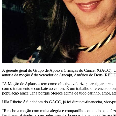
A gerente geral do Grupo de Apoio a Crianças do Câncer (GACC), Ulla
autoria da moção é do vereador de Aracaju, Américo de Deus (REDE
“A Moção de Aplausos tem como objetivo valorizar, prestigiar e recon
com o tratamento e combate ao câncer. É um trabalho diferenciado o
população aracajuana porque oferece acima de tudo carinho, amor, ate
Ulla Ribeiro é fundadora do GACC, já foi diretora-financeira, vice-pr
“Recebo a moção com muita alegria e compartilho com todos que fazem
familiares. Agradeço o reconhecimento do nosso trabalho a Câmara M