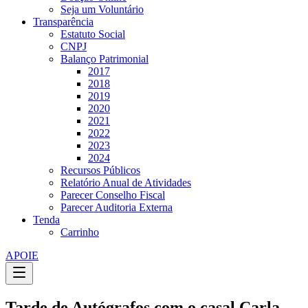
Seja um Voluntário
Transparência
Estatuto Social
CNPJ
Balanço Patrimonial
2017
2018
2019
2020
2021
2022
2023
2024
Recursos Públicos
Relatório Anual de Atividades
Parecer Conselho Fiscal
Parecer Auditoria Externa
Tenda
Carrinho
APOIE
Tarde de Autógrafos com o casal Carla