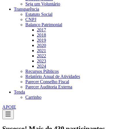
Seja um Voluntário
Transparência
Estatuto Social
CNPJ
Balanço Patrimonial
2017
2018
2019
2020
2021
2022
2023
2024
Recursos Públicos
Relatório Anual de Atividades
Parecer Conselho Fiscal
Parecer Auditoria Externa
Tenda
Carrinho
APOIE
Sucesso! Mais de 430 participantes