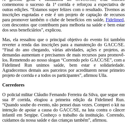
comemorou o sucesso da 1ª corrida e reforçou a expectativa de
outras edições. “Estamos super felizes com o resultado. Tivemos as
inscrições esgotadas e este é um projeto de captação de recursos
para promover também o clube de benefícios em saúde,
Fidelimed
,
com descontos que contribuem para melhoria na saúde e bem estar
dos seus beneficiários”, explicou.
Mas, ela ressaltou que o principal objetivo do evento foi também
reverter a renda das inscrições para a manutenção do GACC/SE.
“Final do ano chegando, várias atividades, ações e projetos, as
demandas aumentam e precisamos de mais recursos para promovê-
los. Remetendo ao nosso slogan “Correndo pelo GACC/SE”, com a
Fidelimed Run unimos saúde, bem estar e solidariedade.
Agradecemos demais aos parceiros por acreditarem nesse primeiro
projeto de corrida e a todos os participantes”, afirmou Ulla.
Corredores
O policial militar Cláudio Fernando Ferreira da Silva, que segue em
sua 8ª corrida, elogiou a primeira edição da Fidelimed Run.
“Quando soube do evento, não pensei duas vezes. Comprei o kit na
intenção de apoiar a causa do GACC/SE, na luta contra o câncer
infantil em Sergipe. Conheço o trabalho da instituição. Correndo,
cuidamos da nossa saúde e das crianças também”, afirmou.