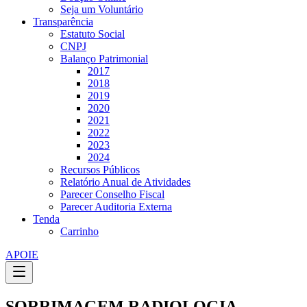
Seja um Voluntário
Transparência
Estatuto Social
CNPJ
Balanço Patrimonial
2017
2018
2019
2020
2021
2022
2023
2024
Recursos Públicos
Relatório Anual de Atividades
Parecer Conselho Fiscal
Parecer Auditoria Externa
Tenda
Carrinho
APOIE
SORRIMAGEM RADIOLOGIA