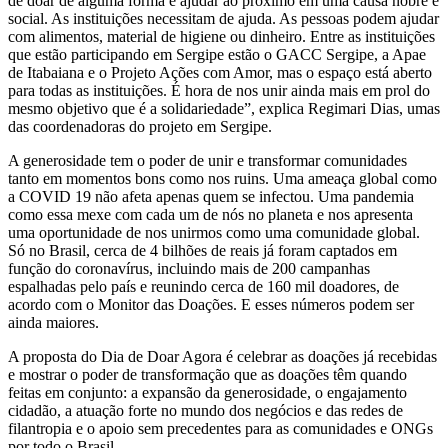
de doar de alguma forma e ajudar ao próximo em uma causa nobre e
social. As instituições necessitam de ajuda. As pessoas podem ajudar
com alimentos, material de higiene ou dinheiro. Entre as instituições
que estão participando em Sergipe estão o GACC Sergipe, a Apae
de Itabaiana e o Projeto Ações com Amor, mas o espaço está aberto
para todas as instituições. É hora de nos unir ainda mais em prol do
mesmo objetivo que é a solidariedade”, explica Regimari Dias, umas
das coordenadoras do projeto em Sergipe.
A generosidade tem o poder de unir e transformar comunidades
tanto em momentos bons como nos ruins. Uma ameaça global como
a COVID 19 não afeta apenas quem se infectou. Uma pandemia
como essa mexe com cada um de nós no planeta e nos apresenta
uma oportunidade de nos unirmos como uma comunidade global.
Só no Brasil, cerca de 4 bilhões de reais já foram captados em
função do coronavírus, incluindo mais de 200 campanhas
espalhadas pelo país e reunindo cerca de 160 mil doadores, de
acordo com o Monitor das Doações. E esses números podem ser
ainda maiores.
A proposta do Dia de Doar Agora é celebrar as doações já recebidas
e mostrar o poder de transformação que as doações têm quando
feitas em conjunto: a expansão da generosidade, o engajamento
cidadão, a atuação forte no mundo dos negócios e das redes de
filantropia e o apoio sem precedentes para as comunidades e ONGs
por todo o Brasil.