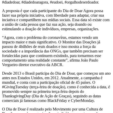
#diadedoar, #diadedoaragora, #eudoei, #orgulhodeserdoador.
A proposta é que cada participante do Dia de Doar Agora possa
fazer sua própria iniciativa, com liberdade para adaptar, criar sua
inciativa e compartilhem nas mídias sociais. Essa data só existe com
a união de cada pessoa que faz sua ação, seja doando ou
estimulando a doação de indivíduos, empresas, organizações.
“Agora, com o problema do coronavírus, estamos vendo um
impacto maior e mais significativo. O Monitor das Doações já
passou de 4bilhões de reais doados e isso mostra a força da
sociedade e a importância das ONGs, que também precisam ser
fortalecidas para que continuem existindo, para tornarmos esse
comportamento uma realidade constante”, afirma João Paulo
Vergueiro diretor executivo da ABCR.
Desde 2013 o Brasil participa do Dia de Doar, que começou um ano
antes nos Estados Unidos, em 2012. Atualmente, a campanha é
mundial, e conta com a participação oficial de 45 países. O
#GivingTuesday (terça-feira de doação), como é conhecida a data, é
promovido sempre na primeira terça-feira depois do
ThanksgivingDay (Dia de Ação de Graças), seguindo as datas
comerciais já famosas como BlackFriday e CyberMonday.
O Dia de Doar é realizado pelo Movimento por uma Cultura de