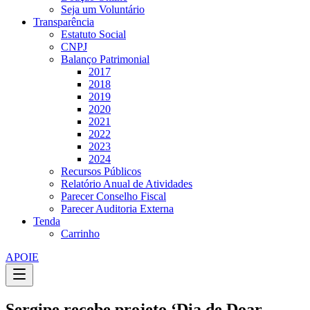
Seja um Voluntário
Transparência
Estatuto Social
CNPJ
Balanço Patrimonial
2017
2018
2019
2020
2021
2022
2023
2024
Recursos Públicos
Relatório Anual de Atividades
Parecer Conselho Fiscal
Parecer Auditoria Externa
Tenda
Carrinho
APOIE
Sergipe recebe projeto ‘Dia de Doar