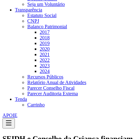
Seja um Voluntário
Transparência
Estatuto Social
CNPJ
Balanço Patrimonial
2017
2018
2019
2020
2021
2022
2023
2024
Recursos Públicos
Relatório Anual de Atividades
Parecer Conselho Fiscal
Parecer Auditoria Externa
Tenda
Carrinho
APOIE
SEIDH e Conselho da Criança financiam