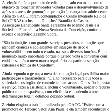
A seleção foi feita por meio de edital publicado em maio, com o
objetivo de fomentar atividades voltadas para o desenvolvimento de
ações nas áreas de promoção e proteção à criança e ao adolescente.
Além do GACC, foram contemplados o Centro Integrado Raio de
Sol (CIRAS), o Instituto Dom José Brandão de Castro, a
Associação Beneficente Santa Terezinha do Menino Jesus e a
Sociedade Filarmônica Nossa Senhora da Conceição, conforme
explica o secretário Zezinho Sobral.
“São instituições com grandes serviços prestados, com ações que
atendem crianças e adolescentes em situação de risco e
vulnerabilidade em todo o estado, nas suas diversas funções. É um
momento muito importante porque o Estado volta a conveniar com
entidades, após o novo marco regulatório e a partir da seleção
criteriosa e técnica do Conselho”.
Ainda segundo o gestor, a nova determinação legal possibilita maior
participação e transparência. “É algo necessário para que toda a
sociedade e os órgãos de controle tenham acesso. O desafio é prestar
o serviço, fazer a assistência, incluir o voluntariado, aplicar o recurso
público com transparência, com eficiência e atendendo à nova
determinação legal”, detalhou Zezinho Sobral.
Zezinho elogiou o trabalho realizado pelo GACC. “Estive com a
promotora do Terceiro Setor, Ana Paula, e ela também reconheceu o