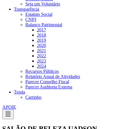
Seja um Voluntário
Transparência
Estatuto Social
CNPJ
Balanço Patrimonial
2017
2018
2019
2020
2021
2022
2023
2024
Recursos Públicos
Relatório Anual de Atividades
Parecer Conselho Fiscal
Parecer Auditoria Externa
Tenda
Carrinho
APOIE
SALÃO DE BELEZA UADSON