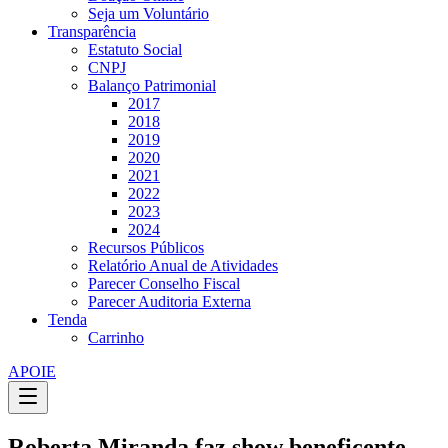
Seja um Voluntário
Transparência
Estatuto Social
CNPJ
Balanço Patrimonial
2017
2018
2019
2020
2021
2022
2023
2024
Recursos Públicos
Relatório Anual de Atividades
Parecer Conselho Fiscal
Parecer Auditoria Externa
Tenda
Carrinho
APOIE
Roberta Miranda faz show beneficente