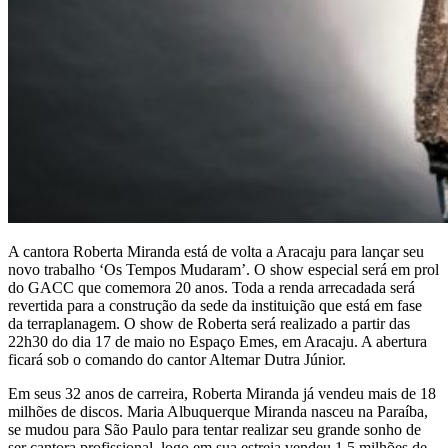
A cantora Roberta Miranda está de volta a Aracaju para lançar seu
novo trabalho ‘Os Tempos Mudaram’. O show especial será em prol
do GACC que comemora 20 anos. Toda a renda arrecadada será
revertida para a construção da sede da instituição que está em fase
da terraplanagem. O show de Roberta será realizado a partir das
22h30 do dia 17 de maio no Espaço Emes, em Aracaju. A abertura
ficará sob o comando do cantor Altemar Dutra Júnior.
Em seus 32 anos de carreira, Roberta Miranda já vendeu mais de 18
milhões de discos. Maria Albuquerque Miranda nasceu na Paraíba,
se mudou para São Paulo para tentar realizar seu grande sonho de
ser cantora profissional, logo em sua estreia vendeu 1,5 milhões de