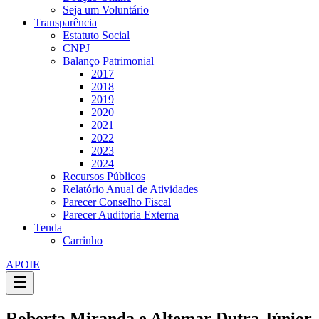
Seja um Voluntário
Transparência
Estatuto Social
CNPJ
Balanço Patrimonial
2017
2018
2019
2020
2021
2022
2023
2024
Recursos Públicos
Relatório Anual de Atividades
Parecer Conselho Fiscal
Parecer Auditoria Externa
Tenda
Carrinho
APOIE
Roberta Miranda e Altemar Dutra Júnior