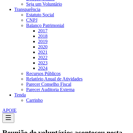
Seja um Voluntário
Transparência
Estatuto Social
CNPJ
Balanço Patrimonial
2017
2018
2019
2020
2021
2022
2023
2024
Recursos Públicos
Relatório Anual de Atividades
Parecer Conselho Fiscal
Parecer Auditoria Externa
Tenda
Carrinho
APOIE
Reunião de voluntários aconteceu nesta