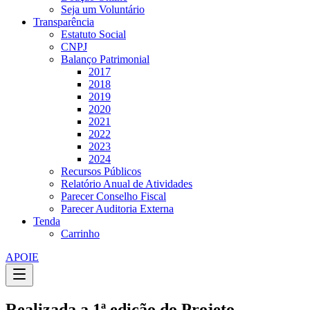
Seja um Voluntário
Transparência
Estatuto Social
CNPJ
Balanço Patrimonial
2017
2018
2019
2020
2021
2022
2023
2024
Recursos Públicos
Relatório Anual de Atividades
Parecer Conselho Fiscal
Parecer Auditoria Externa
Tenda
Carrinho
APOIE
Realizada a 1ª edição do Projeto