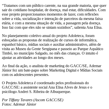
“Tratamos com um público carente, na sua grande maioria, que quer
sair do cotidiano hospitalar, de doença, mal estar, dificuldades. Com
esse projeto proporcionamos momentos de lazer, com reflexões
sobre a vida, socialização e interação de parceiros da mesma faixa
etária, e com a mesma situação de vida, a passagem pela doença.
Isso faz com que eles não se sintam sozinhos”, salienta Ana Elisa.
No planejamento coletivo anual do projeto Adoleteca, foram
esboçadas as propostas de realização de cursos de informática,
espanhol básico, mídias sociais e auxiliar administrativo, além de
visita ao Museu da Gente Sergipana e passeio ao Parque Aquático
Timbó, no município Salgado, no mês das crianças. O intuito é
ajustar as atividades ao longo dos meses.
Ao final da ação, o analista de marketing do GACC/SE, Ademar
Júnior fez um bate-papo sobre Marketing Digital e Mídias Sociais
com os adolescentes presentes.
O Projeto Adoleteca é coordenado pelos profissionais do
GACC/SE: a assistente social Ana Elisa Alves de Jesus e o
psicólogo Andrei S. Ribeira de Albuquerque.
Por Tíffany Tavares (Ascom GACC/SE)
Fotos: Ademar Júnior