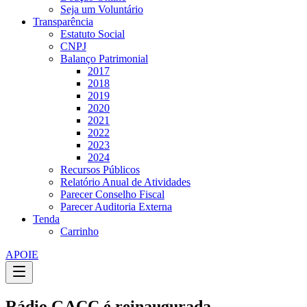
Seja um Voluntário
Transparência
Estatuto Social
CNPJ
Balanço Patrimonial
2017
2018
2019
2020
2021
2022
2023
2024
Recursos Públicos
Relatório Anual de Atividades
Parecer Conselho Fiscal
Parecer Auditoria Externa
Tenda
Carrinho
APOIE
Rádio GACC é reinaugurada