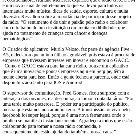
é um novo canal de entretenimento que vai levar para todos os
internautas muita música, dicas de saúde, esporte, cultura e muita
diversão. Ressaltou sobre a importância de participar desse projeto
da rádio. “O sentimento é de unir a paixão pelo rádio e colaborar
com o trabalho de uma instituição com muita credibilidade, que
ajuda no tratamento de crianças com câncer e doenças
hematológicas”.
O Criador do aplicativo, Murilo Veloso, faz parte da agência Five –
A5, e declarou que uniu o útil ao agradável, pois estava à procura de
empresas que tivessem interesse em inovar e encontrou o GACC.
“Como o GACC estava para lançar a rádio, trouxe um aplicativo
que é uma inovação e poucas empresas aqui em Sergipe, têm a
mente aberta para isso. Então a gente fechou a parceria, onde está
disponibilizado tanto para IOS e Android”.
O supervisor de comunicação, Fred Gomes, ficou surpreso com a
interação dos ouvintes, e a descontração tomou conta da rádio. “Foi
uma tarde muito prazerosa. E poder ter a participação do público,
mostra que estamos no caminho certo. A transmissão ao vivo pelo
facebook foi super legal, porque é uma nova ferramenta onde o
público se manifesta instantaneamente. Agradeço a todos que estão
colaborando para tornar a nossa rádio conhecida, e
consequentemente, estão ajudando também a nossa causa”.