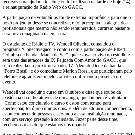
recursos para ajudar a instituição, foi realizada na tarde de hoje (14),
a reinauguração da Rádio Web do GACC.
A participação de voluntários foi de extrema importância para que o
novo projeto pudesse se concretizar, e foi perceptível a alegria dos
profissionais que mesmo não sendo remunerados, curtiram bastante
essa nova repaginada da emissora.
O estudante de Rádio e TV, Wendell Oliveira, comandou o
programa ‘Conectivegacc’ e contou com a participação de Elbert
Coimbra da banda “Mania de Ser”, que estava ao vivo no estúdio e
será uma das atrações da IX Feijoada Com Amor do GACC, que
será realizada no próximo sábado, 17. Além de Dedé da banda
“Forró Brasil” e do comediante Marlon Rossi, que participaram pelo
telefone e agradeceram pelo convite, confirmando presença no
evento.
Wendell vai concluir o curso em Outubro e disse que soube da
existência da rádio através de um amigo, que também é voluntário.
“Como estou concluindo o curso e estou com tempo para
aperfeiçoar, foi ótimo unir os dois. E além de adquirir conhecimento,
estou conhecendo pessoas e servindo a essa instituição renomada,
com um serviço prestado à sociedade. Fazer parte desse time,
recebemos mais do que estamos nos doando”.
A coordenadora, Adriana Meneses, explicou que a rádio GACC FM