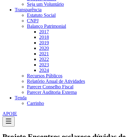
Seja um Voluntário
Transparência
Estatuto Social
CNPJ
Balanço Patrimonial
2017
2018
2019
2020
2021
2022
2023
2024
Recursos Públicos
Relatório Anual de Atividades
Parecer Conselho Fiscal
Parecer Auditoria Externa
Tenda
Carrinho
APOIE
Projeto Encontros esclarece dúvidas de