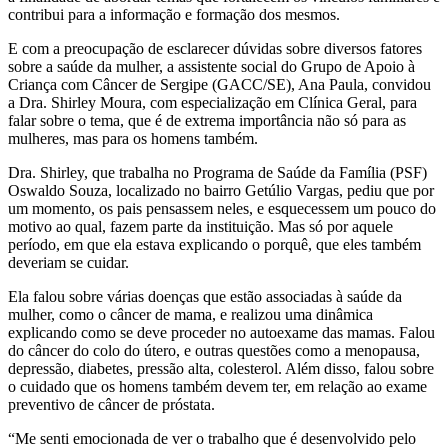
contribui para a informação e formação dos mesmos.
E com a preocupação de esclarecer dúvidas sobre diversos fatores
sobre a saúde da mulher, a assistente social do Grupo de Apoio à
Criança com Câncer de Sergipe (GACC/SE), Ana Paula, convidou
a Dra. Shirley Moura, com especialização em Clínica Geral, para
falar sobre o tema, que é de extrema importância não só para as
mulheres, mas para os homens também.
Dra. Shirley, que trabalha no Programa de Saúde da Família (PSF)
Oswaldo Souza, localizado no bairro Getúlio Vargas, pediu que por
um momento, os pais pensassem neles, e esquecessem um pouco do
motivo ao qual, fazem parte da instituição. Mas só por aquele
período, em que ela estava explicando o porquê, que eles também
deveriam se cuidar.
Ela falou sobre várias doenças que estão associadas à saúde da
mulher, como o câncer de mama, e realizou uma dinâmica
explicando como se deve proceder no autoexame das mamas. Falou
do câncer do colo do útero, e outras questões como a menopausa,
depressão, diabetes, pressão alta, colesterol. Além disso, falou sobre
o cuidado que os homens também devem ter, em relação ao exame
preventivo de câncer de próstata.
“Me senti emocionada de ver o trabalho que é desenvolvido pelo