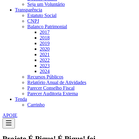
Seja um Voluntário
Transparência
Estatuto Social
CNPJ
Balanço Patrimonial
2017
2018
2019
2020
2021
2022
2023
2024
Recursos Públicos
Relatório Anual de Atividades
Parecer Conselho Fiscal
Parecer Auditoria Externa
Tenda
Carrinho
APOIE
Projeto É Pique! É Pique! foi