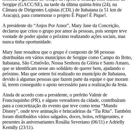
Sergipe (GACC/SE), na tarde da última quinta-feira (24), na
Câmara de Dirigentes Lojistas (CDL) de Itabaiana (a 51 km de
Aracaju), para comemorar o projeto É Pique! É Pique!.
A presidente do “Anjos Por Amor”, Mary Jane da Conceição,
declarou que criou o grupo por amor às pessoas, pois sempre teve
vontade de poder ajudar o próximo realizando ações sociais, mas
nunca tinha oportunidade.
Mary Jane ressaltou que o grupo é composto de 98 pessoas
distribuídas em vários municípios de Sergipe como Campo do Brito,
Itabaiana, São Cristóvão, Nossa Senhora da Glória e Santo Amaro,
que se identificam nesse ato solidário de querer bem, ajudando o
próximo. Mas que ontem foi realizado no município de Itabaiana,
devido à algumas pessoas que fazem parte da equipe e que moram
lá, terem conseguido o apoio necessário para a realização da festa.
Ainda de acordo com a presidente, o prefeito Valmir de
Francisquinho (PR), e alguns vereadores da cidade, contribuíram
para a concretização do evento que teve como tema “Mundo
Disney”, onde teve animação e brincadeiras da “Tia Rita”. Também
foram distribuídos vários salgados, doces, bolos, refrigerantes, e
presentes às aniversariantes Rosália Severiano (06/11) e Adrielly
Kemilly (23/11).