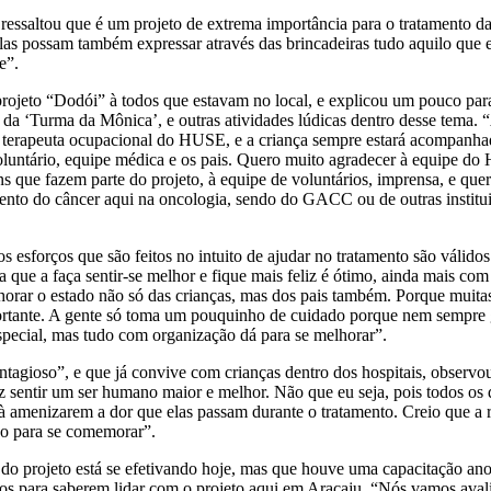
ssaltou que é um projeto de extrema importância para o tratamento da 
las possam também expressar através das brincadeiras tudo aquilo que ela 
le”.
projeto “Dodói” à todos que estavam no local, e explicou um pouco para
s da ‘Turma da Mônica’, e outras atividades lúdicas dentro desse tema. 
, terapeuta ocupacional do HUSE, e a criança sempre estará acompanhad
oluntário, equipe médica e os pais. Quero muito agradecer à equipe do
 que fazem parte do projeto, à equipe de voluntários, imprensa, e que
mento do câncer aqui na oncologia, sendo do GACC ou de outras institui
s esforços que são feitos no intuito de ajudar no tratamento são válido
sa que a faça sentir-se melhor e fique mais feliz é ótimo, ainda mais 
horar o estado não só das crianças, mas dos pais também. Porque muitas
mportante. A gente só toma um pouquinho de cuidado porque nem sempre 
special, mas tudo com organização dá para se melhorar”.
ntagioso”, e que já convive com crianças dentro dos hospitais, observo
faz sentir um ser humano maior e melhor. Não que eu seja, pois todos 
 à amenizarem a dor que elas passam durante o tratamento. Creio que a 
go para se comemorar”.
o do projeto está se efetivando hoje, mas que houve uma capacitação 
para saberem lidar com o projeto aqui em Aracaju. “Nós vamos avaliar