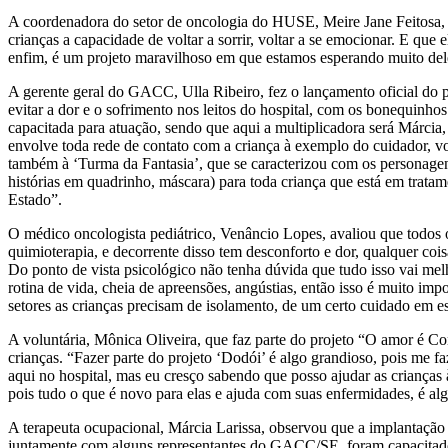
A coordenadora do setor de oncologia do HUSE, Meire Jane Feitosa, re
crianças a capacidade de voltar a sorrir, voltar a se emocionar. E que e
enfim, é um projeto maravilhoso em que estamos esperando muito de
A gerente geral do GACC, Ulla Ribeiro, fez o lançamento oficial do 
evitar a dor e o sofrimento nos leitos do hospital, com os bonequinho
capacitada para atuação, sendo que aqui a multiplicadora será Márcia
envolve toda rede de contato com a criança à exemplo do cuidador, v
também à ‘Turma da Fantasia’, que se caracterizou com os personagens
histórias em quadrinho, máscara) para toda criança que está em trata
Estado”.
O médico oncologista pediátrico, Venâncio Lopes, avaliou que todos o
quimioterapia, e decorrente disso tem desconforto e dor, qualquer coi
Do ponto de vista psicológico não tenha dúvida que tudo isso vai mel
rotina de vida, cheia de apreensões, angústias, então isso é muito i
setores as crianças precisam de isolamento, de um certo cuidado em e
A voluntária, Mônica Oliveira, que faz parte do projeto “O amor é Co
crianças. “Fazer parte do projeto ‘Dodói’ é algo grandioso, pois me 
aqui no hospital, mas eu cresço sabendo que posso ajudar as crianças
pois tudo o que é novo para elas e ajuda com suas enfermidades, é al
A terapeuta ocupacional, Márcia Larissa, observou que a implantaçã
juntamente com alguns representantes do GACC/SE, foram capacitados 