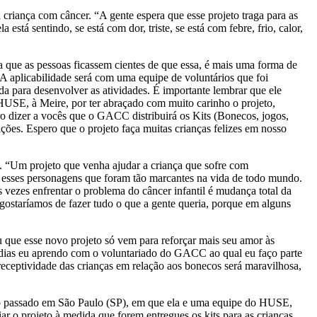
criança com câncer. “A gente espera que esse projeto traga para as
está sentindo, se está com dor, triste, se está com febre, frio, calor,
 que as pessoas ficassem cientes de que essa, é mais uma forma de
“A aplicabilidade será com uma equipe de voluntários que foi
a para desenvolver as atividades. É importante lembrar que ele
 HUSE, à Meire, por ter abraçado com muito carinho o projeto,
ro dizer a vocês que o GACC distribuirá os Kits (Bonecos, jogos,
ções. Espero que o projeto faça muitas crianças felizes em nosso
s. “Um projeto que venha ajudar a criança que sofre com
com esses personagens que foram tão marcantes na vida de todo mundo.
 vezes enfrentar o problema do câncer infantil é mudança total da
gostaríamos de fazer tudo o que a gente queria, porque em alguns
u que esse novo projeto só vem para reforçar mais seu amor às
os dias eu aprendo com o voluntariado do GACC ao qual eu faço parte
receptividade das crianças em relação aos bonecos será maravilhosa,
ano passado em São Paulo (SP), em que ela e uma equipe do HUSE,
 o projeto à medida que forem entregues os kits para as crianças