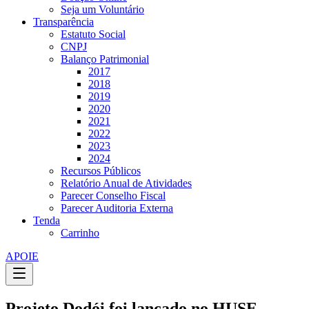
Seja um Voluntário
Transparência
Estatuto Social
CNPJ
Balanço Patrimonial
2017
2018
2019
2020
2021
2022
2023
2024
Recursos Públicos
Relatório Anual de Atividades
Parecer Conselho Fiscal
Parecer Auditoria Externa
Tenda
Carrinho
APOIE
Projeto Dodói foi lançado no HUSE