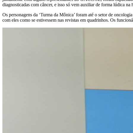
diagnosticadas com câncer, e isso só vem auxiliar de forma lúdica na
Os personagens da ‘Turma da Mônica’ foram até o setor de oncologia pe
com eles como se estivessem nas revistas em quadrinhos. Os funcioná