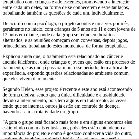
terapêutico com crianças e adolescentes, promovendo a interação
entre cada um deles, na forma de se conhecerem e estreitar laços,
trabalhando também as questões de cada um, individualmente.
De acordo com a psicóloga, o projeto acontece uma vez por mês,
geralmente no início, com crianças de 5 anos até 11 e com jovens de
12 anos em diante, onde cada grupo se reúne em horários
alternados, e as reuniões começam com conversas, depois jogos,
brincadeiras, trabalhando estes momentos, de forma terapêutica.
Explicou ainda que, o tratamento está relacionado ao câncer e
anemia falciforme, onde crianças e jovens que estão em processo de
tratamento, e as que já passaram por esse período, tem a troca de
experiência, expondo questões relacionadas ao ambiente comum,
que eles vivem diariamente.
Segundo Helen, esse projeto é recente e este ano está acontecendo
de forma efetiva, sendo que a única dificuldade é a assiduidade,
devido a internamento, pois tem alguns em tratamento, às vezes
tendo que se internar, outros já estão em controle da doença,
havendo assim a rotatividade do grupo.
“Agora o grupo está ficando mais forte e em alguns encontros eles
estão vindo com mais entusiasmo, pois eles estão entendendo a
importância do projeto e como é gostoso conhecer a vida do outro,
acalmando também a própria história. As crianças que estão