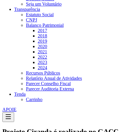
Seja um Voluntário
Transparência
Estatuto Social
CNPJ
Balanço Patrimonial
2017
2018
2019
2020
2021
2022
2023
2024
Recursos Públicos
Relatório Anual de Atividades
Parecer Conselho Fiscal
Parecer Auditoria Externa
Tenda
Carrinho
APOIE
Projeto Ciranda é realizado no GACC