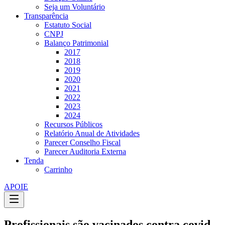
Seja um Voluntário
Transparência
Estatuto Social
CNPJ
Balanço Patrimonial
2017
2018
2019
2020
2021
2022
2023
2024
Recursos Públicos
Relatório Anual de Atividades
Parecer Conselho Fiscal
Parecer Auditoria Externa
Tenda
Carrinho
APOIE
Profissionais são vacinados contra covid-