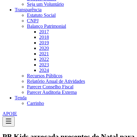
Seja um Voluntário
Transparência
Estatuto Social
CNPJ
Balanço Patrimonial
2017
2018
2019
2020
2021
2022
2023
2024
Recursos Públicos
Relatório Anual de Atividades
Parecer Conselho Fiscal
Parecer Auditoria Externa
Tenda
Carrinho
APOIE
PB Kids arrecada presentes de Natal para