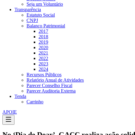
Seja um Voluntário
Transparência
Estatuto Social
CNPJ
Balanço Patrimonial
2017
2018
2019
2020
2021
2022
2023
2024
Recursos Públicos
Relatório Anual de Atividades
Parecer Conselho Fiscal
Parecer Auditoria Externa
Tenda
Carrinho
APOIE
No ‘Dia de Doar’, GACC realiza ação soli