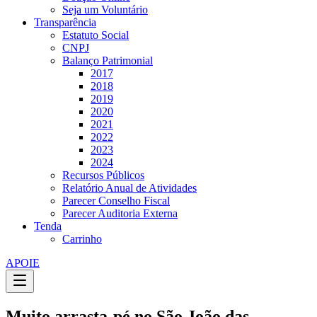
Seja um Voluntário
Transparência
Estatuto Social
CNPJ
Balanço Patrimonial
2017
2018
2019
2020
2021
2022
2023
2024
Recursos Públicos
Relatório Anual de Atividades
Parecer Conselho Fiscal
Parecer Auditoria Externa
Tenda
Carrinho
APOIE
Muito arrasta-pé no São João das