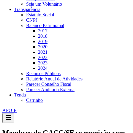
Seja um Voluntário
Transparência
Estatuto Social
CNPJ
Balanço Patrimonial
2017
2018
2019
2020
2021
2022
2023
2024
Recursos Públicos
Relatório Anual de Atividades
Parecer Conselho Fiscal
Parecer Auditoria Externa
Tenda
Carrinho
APOIE
Membros do GACC/SE se reunirão com