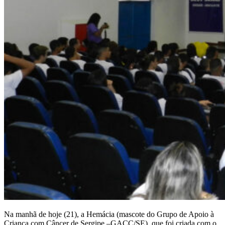
Na manhã de hoje (21), a Hemácia (mascote do Grupo de Apoio à
Criança com Câncer de Sergipe –GACC/SE), que foi criada com o