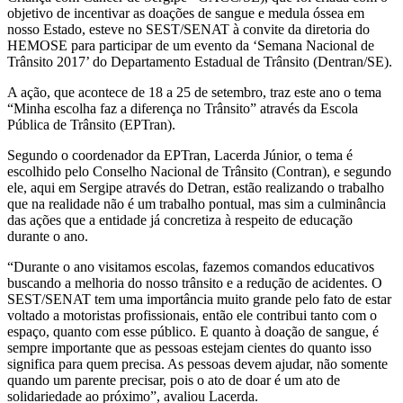
objetivo de incentivar as doações de sangue e medula óssea em
nosso Estado, esteve no SEST/SENAT à convite da diretoria do
HEMOSE para participar de um evento da ‘Semana Nacional de
Trânsito 2017’ do Departamento Estadual de Trânsito (Dentran/SE).
A ação, que acontece de 18 a 25 de setembro, traz este ano o tema
“Minha escolha faz a diferença no Trânsito” através da Escola
Pública de Trânsito (EPTran).
Segundo o coordenador da EPTran, Lacerda Júnior, o tema é
escolhido pelo Conselho Nacional de Trânsito (Contran), e segundo
ele, aqui em Sergipe através do Detran, estão realizando o trabalho
que na realidade não é um trabalho pontual, mas sim a culminância
das ações que a entidade já concretiza à respeito de educação
durante o ano.
“Durante o ano visitamos escolas, fazemos comandos educativos
buscando a melhoria do nosso trânsito e a redução de acidentes. O
SEST/SENAT tem uma importância muito grande pelo fato de estar
voltado a motoristas profissionais, então ele contribui tanto com o
espaço, quanto com esse público. E quanto à doação de sangue, é
sempre importante que as pessoas estejam cientes do quanto isso
significa para quem precisa. As pessoas devem ajudar, não somente
quando um parente precisar, pois o ato de doar é um ato de
solidariedade ao próximo”, avaliou Lacerda.