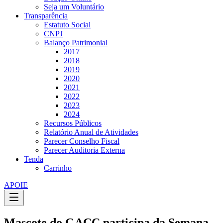
Seja um Voluntário
Transparência
Estatuto Social
CNPJ
Balanço Patrimonial
2017
2018
2019
2020
2021
2022
2023
2024
Recursos Públicos
Relatório Anual de Atividades
Parecer Conselho Fiscal
Parecer Auditoria Externa
Tenda
Carrinho
APOIE
Mascote do GACC participa da Semana