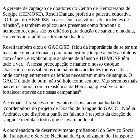
A gerente de captação de doadores do Centro de Hemoterapia de
Sergipe (HEMOSE), Roseli Dantas, proferiu a palestra educativa
“O Papel do HEMOSE na assistência às vítimas de acidentes de
trânsito”, e também explicou aos presentes como funciona o
hemocentro, quais são os critérios para doação de sangue e medula,
e incentivou o público a tornar-se doador.
Roseli também citou o GACC/SE, falou da importância de se ter um
mascote como a Hemácia para uma instituição que atende acolhidos
com câncer, e explicou que acidente de trânsito e HEMOSE têm
tudo a ver. “A nossa preocupação é manter o nosso estoque
abastecido e nós sabemos que há muitos acidentes todos os dias,
onde consequentemente os feridos necessitam muito de sangue. O
GACC é tudo de bom, não só hoje como sempre. Mas seremos mais
parceiros agora, com a existência da Hemácia, que só veio nos
fortalecer através de nossas campanhas”.
A Hemácia fez sucesso no evento e estava acompanhada da
coordenadora do projeto de Doação de Sangue do GACC , Noélia
Andrade, que distribuiu panfletos falando à respeito da doação de
sangue e medula à todos que estavam no local.
A coordenadora de desenvolvimento profissional do Serviço Social
do Transporte e Serviço Nacional de Aprendizagem do Transporte