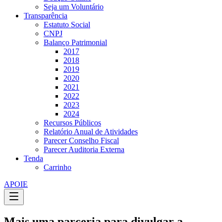
Seja um Voluntário
Transparência
Estatuto Social
CNPJ
Balanço Patrimonial
2017
2018
2019
2020
2021
2022
2023
2024
Recursos Públicos
Relatório Anual de Atividades
Parecer Conselho Fiscal
Parecer Auditoria Externa
Tenda
Carrinho
APOIE
Mais uma parceria para divulgar a