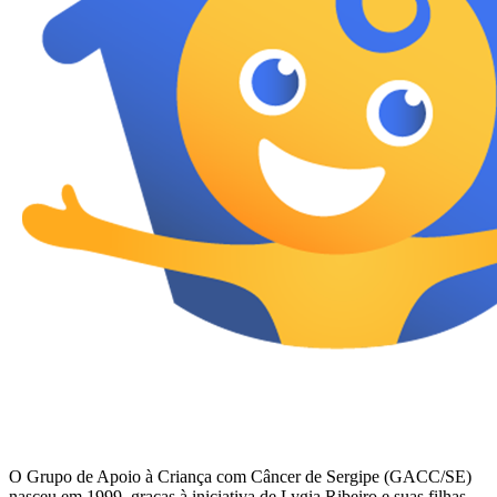
O Grupo de Apoio à Criança com Câncer de Sergipe (GACC/SE)
nasceu em 1999, graças à iniciativa de Lygia Ribeiro e suas filhas,