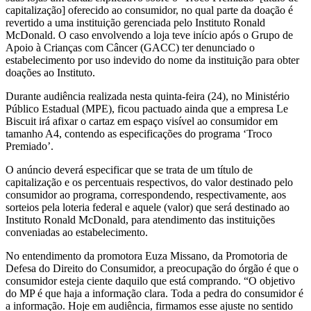
capitalização] oferecido ao consumidor, no qual parte da doação é
revertido a uma instituição gerenciada pelo Instituto Ronald
McDonald. O caso envolvendo a loja teve início após o Grupo de
Apoio à Crianças com Câncer (GACC) ter denunciado o
estabelecimento por uso indevido do nome da instituição para obter
doações ao Instituto.
Durante audiência realizada nesta quinta-feira (24), no Ministério
Público Estadual (MPE), ficou pactuado ainda que a empresa Le
Biscuit irá afixar o cartaz em espaço visível ao consumidor em
tamanho A4, contendo as especificações do programa ‘Troco
Premiado’.
O anúncio deverá especificar que se trata de um título de
capitalização e os percentuais respectivos, do valor destinado pelo
consumidor ao programa, correspondendo, respectivamente, aos
sorteios pela loteria federal e aquele (valor) que será destinado ao
Instituto Ronald McDonald, para atendimento das instituições
conveniadas ao estabelecimento.
No entendimento da promotora Euza Missano, da Promotoria de
Defesa do Direito do Consumidor, a preocupação do órgão é que o
consumidor esteja ciente daquilo que está comprando. “O objetivo
do MP é que haja a informação clara. Toda a pedra do consumidor é
a informação. Hoje em audiência, firmamos esse ajuste no sentido