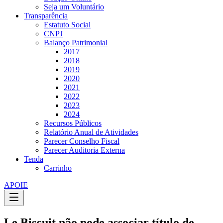
Seja um Voluntário
Transparência
Estatuto Social
CNPJ
Balanço Patrimonial
2017
2018
2019
2020
2021
2022
2023
2024
Recursos Públicos
Relatório Anual de Atividades
Parecer Conselho Fiscal
Parecer Auditoria Externa
Tenda
Carrinho
APOIE
Le Biscuit não pode associar título de