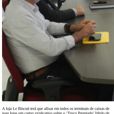
A loja Le Biscuit terá que afixar em todos os terminais de caixas de
suas lojas um cartaz explicativo sobre o ‘Troco Premiado’ [título de