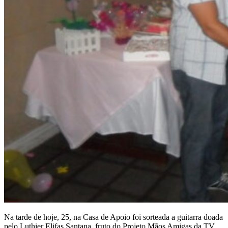
Na tarde de hoje, 25, na Casa de Apoio foi sorteada a guitarra doada
pelo Luthier Elifas Santana, fruto do Projeto Mãos Amigas da TV