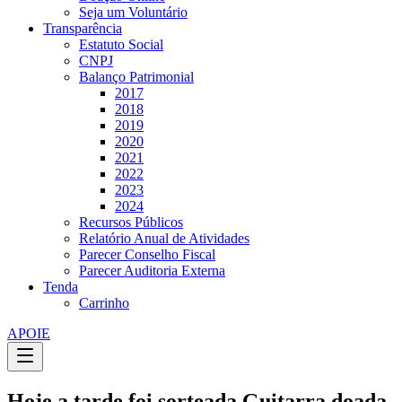
Seja um Voluntário
Transparência
Estatuto Social
CNPJ
Balanço Patrimonial
2017
2018
2019
2020
2021
2022
2023
2024
Recursos Públicos
Relatório Anual de Atividades
Parecer Conselho Fiscal
Parecer Auditoria Externa
Tenda
Carrinho
APOIE
Hoje a tarde foi sorteada Guitarra doada