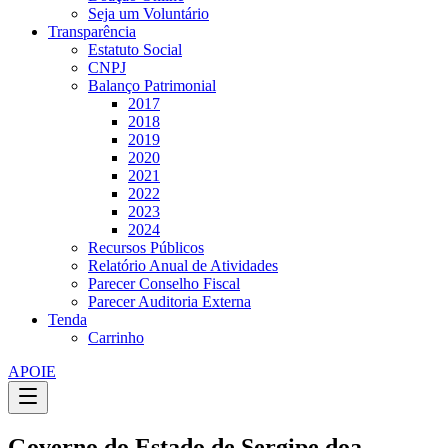
Seja um Voluntário
Transparência
Estatuto Social
CNPJ
Balanço Patrimonial
2017
2018
2019
2020
2021
2022
2023
2024
Recursos Públicos
Relatório Anual de Atividades
Parecer Conselho Fiscal
Parecer Auditoria Externa
Tenda
Carrinho
APOIE
Governo do Estado de Sergipe doa