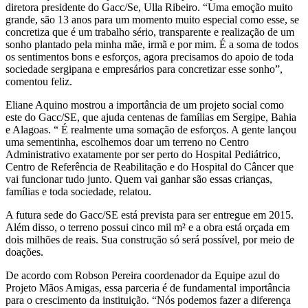
diretora presidente do Gacc/Se, Ulla Ribeiro. “Uma emoção muito
grande, são 13 anos para um momento muito especial como esse, se
concretiza que é um trabalho sério, transparente e realização de um
sonho plantado pela minha mãe, irmã e por mim. É a soma de todos
os sentimentos bons e esforços, agora precisamos do apoio de toda
sociedade sergipana e empresários para concretizar esse sonho”,
comentou feliz.
Eliane Aquino mostrou a importância de um projeto social como
este do Gacc/SE, que ajuda centenas de famílias em Sergipe, Bahia
e Alagoas. “ É realmente uma somação de esforços. A gente lançou
uma sementinha, escolhemos doar um terreno no Centro
Administrativo exatamente por ser perto do Hospital Pediátrico,
Centro de Referência de Reabilitação e do Hospital do Câncer que
vai funcionar tudo junto. Quem vai ganhar são essas crianças,
famílias e toda sociedade, relatou.
A futura sede do Gacc/SE está prevista para ser entregue em 2015.
Além disso, o terreno possui cinco mil m² e a obra está orçada em
dois milhões de reais. Sua construção só será possível, por meio de
doações.
De acordo com Robson Pereira coordenador da Equipe azul do
Projeto Mãos Amigas, essa parceria é de fundamental importância
para o crescimento da instituição. “Nós podemos fazer a diferença