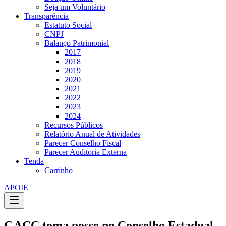
Seja um Voluntário
Transparência
Estatuto Social
CNPJ
Balanço Patrimonial
2017
2018
2019
2020
2021
2022
2023
2024
Recursos Públicos
Relatório Anual de Atividades
Parecer Conselho Fiscal
Parecer Auditoria Externa
Tenda
Carrinho
APOIE
GACC toma posse no Conselho Estadual