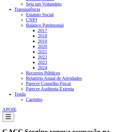
Seja um Voluntário
Transparência
Estatuto Social
CNPJ
Balanço Patrimonial
2017
2018
2019
2020
2021
2022
2023
2024
Recursos Públicos
Relatório Anual de Atividades
Parecer Conselho Fiscal
Parecer Auditoria Externa
Tenda
Carrinho
APOIE
GACC Sergipe renova ocupação na