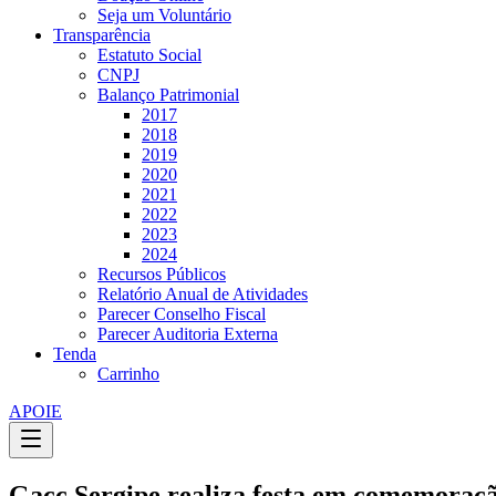
Seja um Voluntário
Transparência
Estatuto Social
CNPJ
Balanço Patrimonial
2017
2018
2019
2020
2021
2022
2023
2024
Recursos Públicos
Relatório Anual de Atividades
Parecer Conselho Fiscal
Parecer Auditoria Externa
Tenda
Carrinho
APOIE
Gacc Sergipe realiza festa em comemoraçã