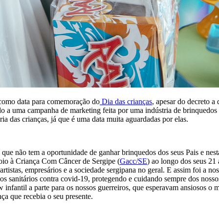
, como data para comemoração do
Dia das crianças
, apesar do decreto a
o a uma campanha de marketing feita por uma indústria de brinquedos
ia das crianças, já que é uma data muita aguardadas por elas.
as que não tem a oportunidade de ganhar brinquedos dos seus Pais e nesta
oio à Criança Com Câncer de Sergipe (
Gacc/SE
) ao longo dos seus 21 
tistas, empresários e a sociedade sergipana no geral. E assim foi a nos
s sanitários contra covid-19, protegendo e cuidando sempre dos nossos
infantil a parte para os nossos guerreiros, que esperavam ansiosos o 
nça que recebia o seu presente.