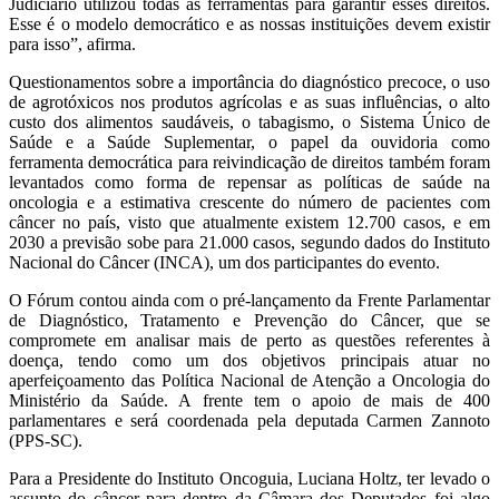
Judiciário utilizou todas as ferramentas para garantir esses direitos.
Esse é o modelo democrático e as nossas instituições devem existir
para isso”, afirma.
Questionamentos sobre a importância do diagnóstico precoce, o uso
de agrotóxicos nos produtos agrícolas e as suas influências, o alto
custo dos alimentos saudáveis, o tabagismo, o Sistema Único de
Saúde e a Saúde Suplementar, o papel da ouvidoria como
ferramenta democrática para reivindicação de direitos também foram
levantados como forma de repensar as políticas de saúde na
oncologia e a estimativa crescente do número de pacientes com
câncer no país, visto que atualmente existem 12.700 casos, e em
2030 a previsão sobe para 21.000 casos, segundo dados do Instituto
Nacional do Câncer (INCA), um dos participantes do evento.
O Fórum contou ainda com o pré-lançamento da Frente Parlamentar
de Diagnóstico, Tratamento e Prevenção do Câncer, que se
compromete em analisar mais de perto as questões referentes à
doença, tendo como um dos objetivos principais atuar no
aperfeiçoamento das Política Nacional de Atenção a Oncologia do
Ministério da Saúde. A frente tem o apoio de mais de 400
parlamentares e será coordenada pela deputada Carmen Zannoto
(PPS-SC).
Para a Presidente do Instituto Oncoguia, Luciana Holtz, ter levado o
assunto do câncer para dentro da Câmara dos Deputados foi algo