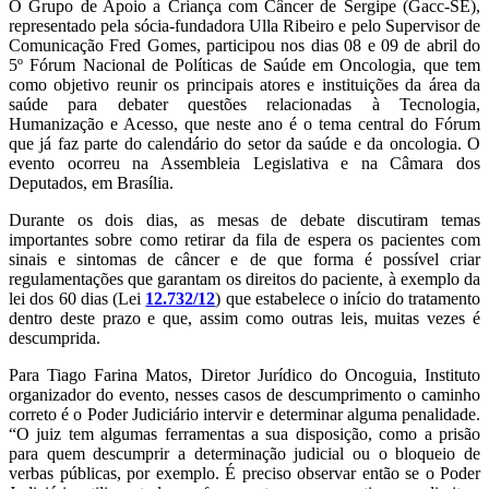
O Grupo de Apoio a Criança com Câncer de Sergipe (Gacc-SE),
representado pela sócia-fundadora Ulla Ribeiro e pelo Supervisor de
Comunicação Fred Gomes, participou nos dias 08 e 09 de abril do
5º Fórum Nacional de Políticas de Saúde em Oncologia, que tem
como objetivo reunir os principais atores e instituições da área da
saúde para debater questões relacionadas à Tecnologia,
Humanização e Acesso, que neste ano é o tema central do Fórum
que já faz parte do calendário do setor da saúde e da oncologia. O
evento ocorreu na Assembleia Legislativa e na Câmara dos
Deputados, em Brasília.
Durante os dois dias, as mesas de debate discutiram temas
importantes sobre como retirar da fila de espera os pacientes com
sinais e sintomas de câncer e de que forma é possível criar
regulamentações que garantam os direitos do paciente, à exemplo da
lei dos 60 dias (Lei
12.732/12
) que estabelece o início do tratamento
dentro deste prazo e que, assim como outras leis, muitas vezes é
descumprida.
Para Tiago Farina Matos, Diretor Jurídico do Oncoguia, Instituto
organizador do evento, nesses casos de descumprimento o caminho
correto é o Poder Judiciário intervir e determinar alguma penalidade.
“O juiz tem algumas ferramentas a sua disposição, como a prisão
para quem descumprir a determinação judicial ou o bloqueio de
verbas públicas, por exemplo. É preciso observar então se o Poder