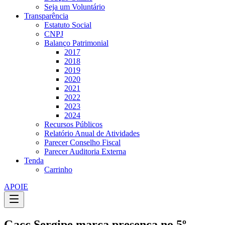
Seja um Voluntário
Transparência
Estatuto Social
CNPJ
Balanço Patrimonial
2017
2018
2019
2020
2021
2022
2023
2024
Recursos Públicos
Relatório Anual de Atividades
Parecer Conselho Fiscal
Parecer Auditoria Externa
Tenda
Carrinho
APOIE
Gacc Sergipe marca presença no 5º