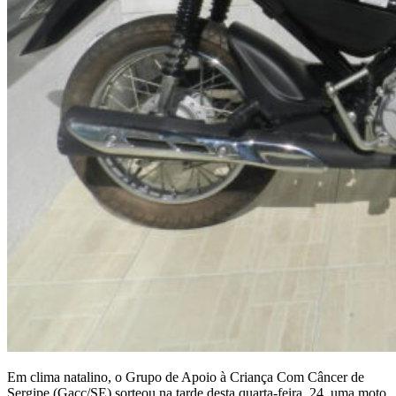
Em clima natalino, o Grupo de Apoio à Criança Com Câncer de
Sergipe (Gacc/SE) sorteou na tarde desta quarta-feira, 24, uma moto