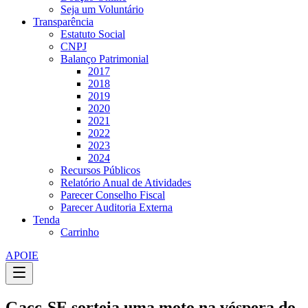
Seja um Voluntário
Transparência
Estatuto Social
CNPJ
Balanço Patrimonial
2017
2018
2019
2020
2021
2022
2023
2024
Recursos Públicos
Relatório Anual de Atividades
Parecer Conselho Fiscal
Parecer Auditoria Externa
Tenda
Carrinho
APOIE
Gacc-SE sorteia uma moto na véspera do