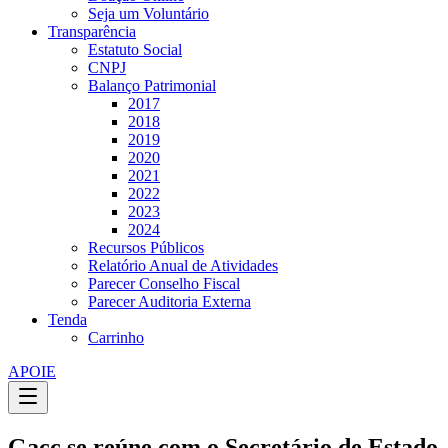
Seja um Voluntário
Transparência
Estatuto Social
CNPJ
Balanço Patrimonial
2017
2018
2019
2020
2021
2022
2023
2024
Recursos Públicos
Relatório Anual de Atividades
Parecer Conselho Fiscal
Parecer Auditoria Externa
Tenda
Carrinho
APOIE
Gacc se reúne com o Secretário de Estado