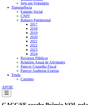
Seja um Voluntário
Transparência
Estatuto Social
CNPJ
Balanço Patrimonial
2017
2018
2019
2020
2021
2022
2023
2024
Recursos Públicos
Relatório Anual de Atividades
Parecer Conselho Fiscal
Parecer Auditoria Externa
Tenda
Carrinho
APOIE
GACC/SE recebe Prêmio VOL pela