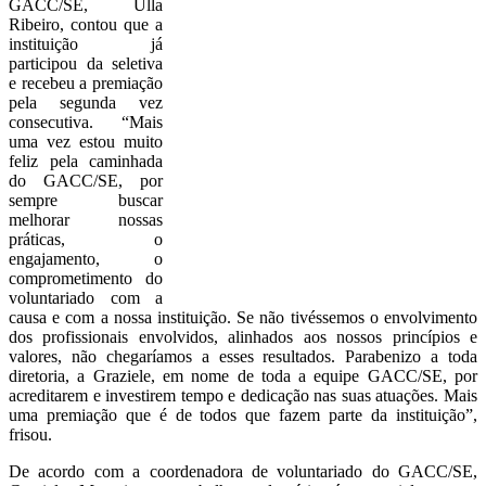
GACC/SE, Ulla
Ribeiro, contou que a
instituição já
participou da seletiva
e recebeu a premiação
pela segunda vez
consecutiva. “Mais
uma vez estou muito
feliz pela caminhada
do GACC/SE, por
sempre buscar
melhorar nossas
práticas, o
engajamento, o
comprometimento do
voluntariado com a
causa e com a nossa instituição. Se não tivéssemos o envolvimento
dos profissionais envolvidos, alinhados aos nossos princípios e
valores, não chegaríamos a esses resultados. Parabenizo a toda
diretoria, a Graziele, em nome de toda a equipe GACC/SE, por
acreditarem e investirem tempo e dedicação nas suas atuações. Mais
uma premiação que é de todos que fazem parte da instituição”,
frisou.
De acordo com a coordenadora de voluntariado do GACC/SE,