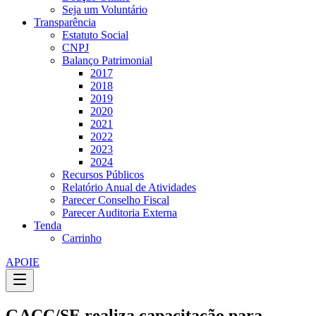
Seja um Voluntário
Transparência
Estatuto Social
CNPJ
Balanço Patrimonial
2017
2018
2019
2020
2021
2022
2023
2024
Recursos Públicos
Relatório Anual de Atividades
Parecer Conselho Fiscal
Parecer Auditoria Externa
Tenda
Carrinho
APOIE
GACC/SE realiza capacitação para