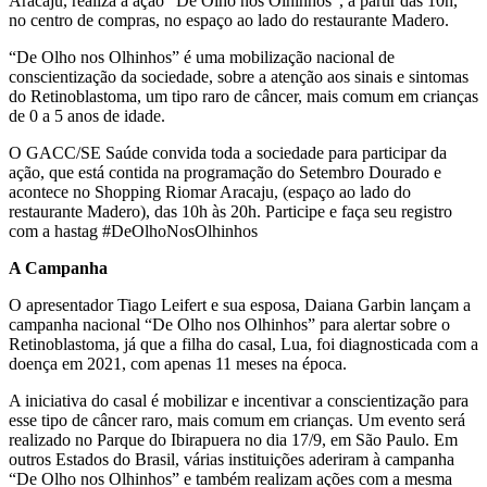
Aracaju, realiza a ação “De Olho nos Olhinhos”, a partir das 10h,
no centro de compras, no espaço ao lado do restaurante Madero.
“De Olho nos Olhinhos” é uma mobilização nacional de
conscientização da sociedade, sobre a atenção aos sinais e sintomas
do Retinoblastoma, um tipo raro de câncer, mais comum em crianças
de 0 a 5 anos de idade.
O GACC/SE Saúde convida toda a sociedade para participar da
ação, que está contida na programação do Setembro Dourado e
acontece no Shopping Riomar Aracaju, (espaço ao lado do
restaurante Madero), das 10h às 20h. Participe e faça seu registro
com a hastag #DeOlhoNosOlhinhos
A Campanha
O apresentador Tiago Leifert e sua esposa, Daiana Garbin lançam a
campanha nacional “De Olho nos Olhinhos” para alertar sobre o
Retinoblastoma, já que a filha do casal, Lua, foi diagnosticada com a
doença em 2021, com apenas 11 meses na época.
A iniciativa do casal é mobilizar e incentivar a conscientização para
esse tipo de câncer raro, mais comum em crianças. Um evento será
realizado no Parque do Ibirapuera no dia 17/9, em São Paulo. Em
outros Estados do Brasil, várias instituições aderiram à campanha
“De Olho nos Olhinhos” e também realizam ações com a mesma