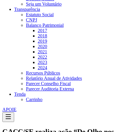
Seja um Voluntário
Transparência
Estatuto Social
CNPJ
Balanço Patrimonial
2017
2018
2019
2020
2021
2022
2023
2024
Recursos Públicos
Relatório Anual de Atividades
Parecer Conselho Fiscal
Parecer Auditoria Externa
Tenda
Carrinho
APOIE
GACC/SE realiza ação “De Olho nos