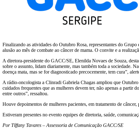
Finalizando as atividades do Outubro Rosa, representantes do Grup
alusão ao mês de combate ao câncer de mama. O convite e a realização
A diretora-presidente do GACC/SE, Elenilda Novaes de Souza, destaco
sobre o assunto, lidam diariamente, mas também toda a sociedade. Nad
doença mata, mas se for diagnosticado precocemente, tem cura”, alert
A rádio-oncologista a Clinradi Gabriela Chagas ampliou que Outubro R
cuidados frequentes que as mulheres devem ter, não apenas a partir do
entre outros”, ressaltou.
Houve depoimentos de mulheres pacientes, em tratamento de câncer, p
Estiveram presentes no evento equipes de diretoria, saúde, comunica
Por Tíffany Tavares – Assessoria de Comunicação GACC/SE