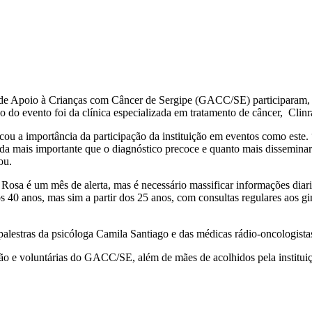
o de Apoio à Crianças com Câncer de Sergipe (GACC/SE) participaram,
 do evento foi da clínica especializada em tratamento de câncer, Clinr
u a importância da participação da instituição em eventos como este. 
a mais importante que o diagnóstico precoce e quanto mais disseminar e
ou.
osa é um mês de alerta, mas é necessário massificar informações diari
s 40 anos, mas sim a partir dos 25 anos, com consultas regulares aos g
alestras da psicóloga Camila Santiago e das médicas rádio-oncologista
ção e voluntárias do GACC/SE, além de mães de acolhidos pela institui