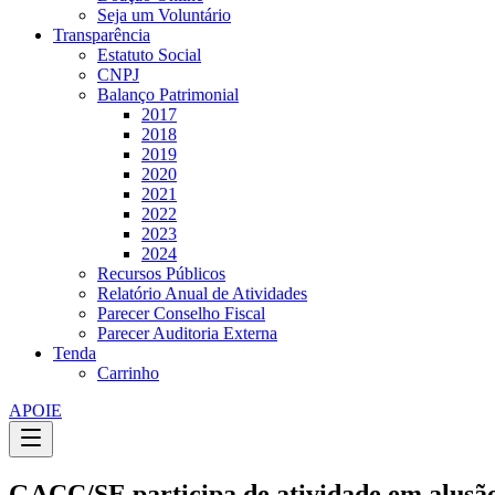
Seja um Voluntário
Transparência
Estatuto Social
CNPJ
Balanço Patrimonial
2017
2018
2019
2020
2021
2022
2023
2024
Recursos Públicos
Relatório Anual de Atividades
Parecer Conselho Fiscal
Parecer Auditoria Externa
Tenda
Carrinho
APOIE
GACC/SE participa de atividade em alusã