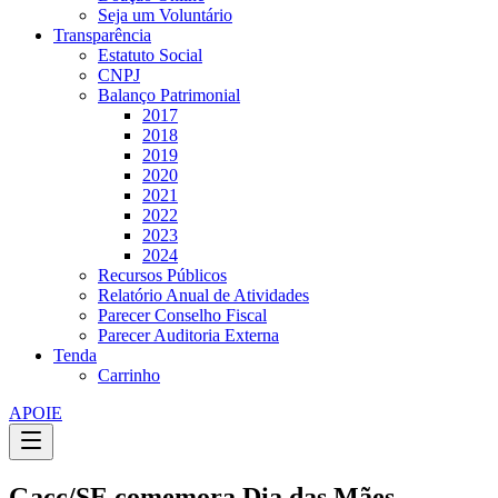
Seja um Voluntário
Transparência
Estatuto Social
CNPJ
Balanço Patrimonial
2017
2018
2019
2020
2021
2022
2023
2024
Recursos Públicos
Relatório Anual de Atividades
Parecer Conselho Fiscal
Parecer Auditoria Externa
Tenda
Carrinho
APOIE
Gacc/SE comemora Dia das Mães