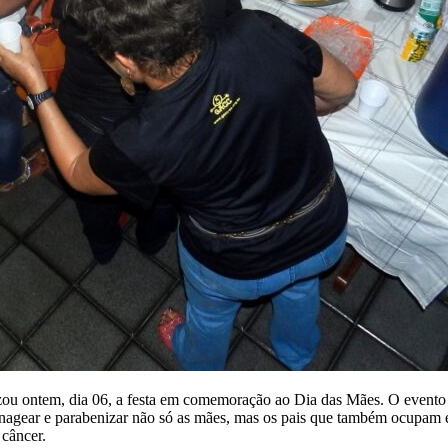
u ontem, dia 06, a festa em comemoração ao Dia das Mães. O evento f
enagear e parabenizar não só as mães, mas os pais que também ocupam ess
 câncer.