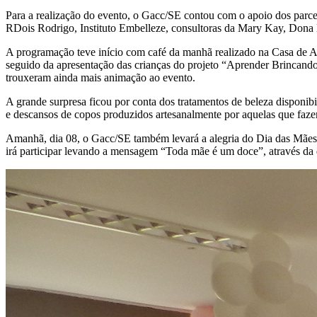
Para a realização do evento, o Gacc/SE contou com o apoio dos parc
RDois Rodrigo, Instituto Embelleze, consultoras da Mary Kay, Dona
A programação teve início com café da manhã realizado na Casa de Ap
seguido da apresentação das crianças do projeto “Aprender Brincand
trouxeram ainda mais animação ao evento.
A grande surpresa ficou por conta dos tratamentos de beleza disponib
e descansos de copos produzidos artesanalmente por aquelas que fazem
Amanhã, dia 08, o Gacc/SE também levará a alegria do Dia das Mães a
irá participar levando a mensagem “Toda mãe é um doce”, através da d