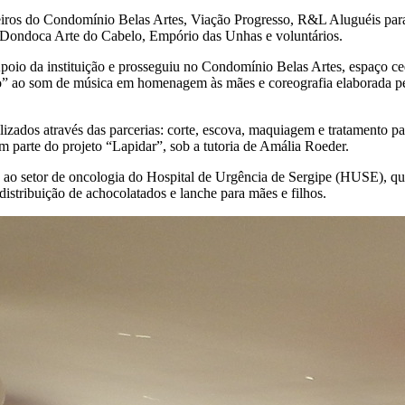
eiros do Condomínio Belas Artes, Viação Progresso, R&L Aluguéis para
 Dondoca Arte do Cabelo, Empório das Unhas e voluntários.
oio da instituição e prosseguiu no Condomínio Belas Artes, espaço ce
o” ao som de música em homenagem às mães e coreografia elaborada pel
ilizados através das parcerias: corte, escova, maquiagem e tratamento 
 parte do projeto “Lapidar”, sob a tutoria de Amália Roeder.
o setor de oncologia do Hospital de Urgência de Sergipe (HUSE), que 
istribuição de achocolatados e lanche para mães e filhos.