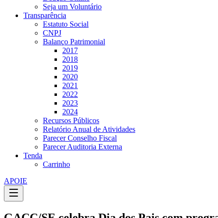
Seja um Voluntário
Transparência
Estatuto Social
CNPJ
Balanço Patrimonial
2017
2018
2019
2020
2021
2022
2023
2024
Recursos Públicos
Relatório Anual de Atividades
Parecer Conselho Fiscal
Parecer Auditoria Externa
Tenda
Carrinho
APOIE
GACC/SE celebra Dia dos Pais com progr