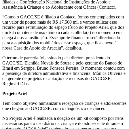
filiadas a Confederação Nacional de Instituições de Apoio e
Assistência à Criança e ao Adolescente com Câncer (Coniacc).
“Como o GACC/SE é filiado à Coniacc, fomos contemplados com
um valor de pouco mais de R$ 17.500 mil e vamos utilizar esse
recurso para estruturação do espaço físico do Projeto Ariel, que doa
um kit com itens de uso diário a cada acolhido(a) no momento em
chega à nossa instituição. Esse aporte financeiro será direcionado
para a aquisição dos mobiliários desse espaço, que fica anexo à
nossa Casa de Apoio de Aracaju”, detalhou.
O termo de parceria foi assinado pela diretora presidente do
GACC/SE, Elenilda Novais de Souza e pelo gerente do Banco do
Brasil em Sergipe, Bruno Fonseca Pereira. O momento contou com
a presença da diretora administrativa e financeira, Mônica Oliveira e
da gerente de projetos e captação de recursos do GACC/SE,
Regimari Dias
Projeto Ariel
Tem como objetivo humanizar a recepção de crianças e adolescentes
que chegam ao GACC/SE, com o diagnóstico de câncer.
No Projeto Ariel é realizada a doação de um kit composto por itens
necessários para o uso diário da criança e do adolescente durante o
tratamento. O “Kit Ariel” contém: bolsa, squeeze, porta escova,