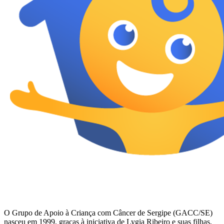
O Grupo de Apoio à Criança com Câncer de Sergipe (GACC/SE)
nasceu em 1999, graças à iniciativa de Lygia Ribeiro e suas filhas,