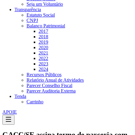
Seja um Voluntário
Transparência
Estatuto Social
CNPJ
Balanço Patrimonial
2017
2018
2019
2020
2021
2022
2023
2024
Recursos Públicos
Relatório Anual de Atividades
Parecer Conselho Fiscal
Parecer Auditoria Externa
Tenda
Carrinho
APOIE
GACC/SE assina termo de parceria com