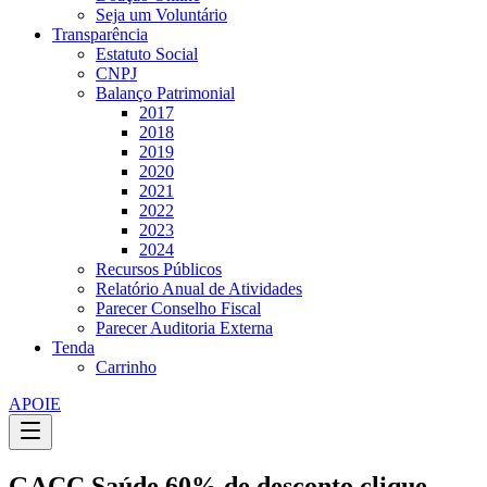
Seja um Voluntário
Transparência
Estatuto Social
CNPJ
Balanço Patrimonial
2017
2018
2019
2020
2021
2022
2023
2024
Recursos Públicos
Relatório Anual de Atividades
Parecer Conselho Fiscal
Parecer Auditoria Externa
Tenda
Carrinho
APOIE
GACC Saúde 60% de desconto clique