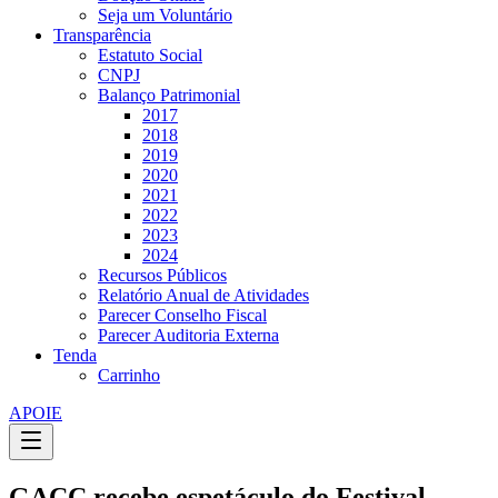
Seja um Voluntário
Transparência
Estatuto Social
CNPJ
Balanço Patrimonial
2017
2018
2019
2020
2021
2022
2023
2024
Recursos Públicos
Relatório Anual de Atividades
Parecer Conselho Fiscal
Parecer Auditoria Externa
Tenda
Carrinho
APOIE
GACC recebe espetáculo do Festival