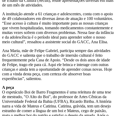
de Estado da Cultura (Secult), reúne apresentações diversas em mais
de um mês de atividades.
A instituição atende a 61 crianças e adolescentes, conta com o apoio
de 49 colaboradores em diversas áreas de atuação e 100 voluntários.
“Esse acesso à cultura é muito importante para as nossas crianças
que vivem hospitalizadas, tomando medicamentos constantemente e
muitas vezes sofrem com diversos problemas. Nessa fase da infância
e da adolescência é o período ideal para aprender sobre o nosso
meio cultural”, ressaltou a assistente social do GACC, Ana Elisa.
Ana Maria, mãe de Felipe Gabriel, participa sempre das atividades
do GACC e salienta que o trabalho de imersão cultural é feito
frequentemente pela Casa de Apoio. “Desde os dois anos de idade
de Felipe, trago ele para cá. Aqui ele brinca e interage com outras
crianças e ainda tem a oportunidade de aprender coisas novas. Hoje
com a vinda desta peça, com certeza ele absorver boas
experiências”, salientou.
A peça
O espetáculo Boi de Barro Fragmentos é uma releitura de uma tese
de mestrado, "O Alto do Boi", do professor de Artes Cênicas da
Universidade Federal da Bahia (UFBA), Ricardo Biriba. A história
narra a vida de Mateus e Catirina. Catirina, grávida, tem um desejo
estranho de comer a língua de um boi e Mateus, cego de paixão,
mata o melhor boi do patrão e satisfaz o desejo da amada. Após o