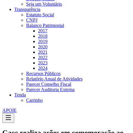
Seja um Voluntário
Transparência
Estatuto Social
CNPJ
Balanço Patrimonial
2017
2018
2019
2020
2021
2022
2023
2024
Recursos Públicos
Relatório Anual de Atividades
Parecer Conselho Fiscal
Parecer Auditoria Externa
Tenda
Carrinho
APOIE
Gacc realiza ações em comemoração ao