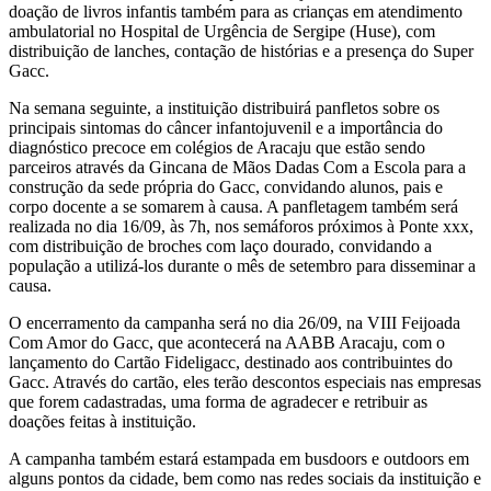
doação de livros infantis também para as crianças em atendimento
ambulatorial no Hospital de Urgência de Sergipe (Huse), com
distribuição de lanches, contação de histórias e a presença do Super
Gacc.
Na semana seguinte, a instituição distribuirá panfletos sobre os
principais sintomas do câncer infantojuvenil e a importância do
diagnóstico precoce em colégios de Aracaju que estão sendo
parceiros através da Gincana de Mãos Dadas Com a Escola para a
construção da sede própria do Gacc, convidando alunos, pais e
corpo docente a se somarem à causa. A panfletagem também será
realizada no dia 16/09, às 7h, nos semáforos próximos à Ponte xxx,
com distribuição de broches com laço dourado, convidando a
população a utilizá-los durante o mês de setembro para disseminar a
causa.
O encerramento da campanha será no dia 26/09, na VIII Feijoada
Com Amor do Gacc, que acontecerá na AABB Aracaju, com o
lançamento do Cartão Fideligacc, destinado aos contribuintes do
Gacc. Através do cartão, eles terão descontos especiais nas empresas
que forem cadastradas, uma forma de agradecer e retribuir as
doações feitas à instituição.
A campanha também estará estampada em busdoors e outdoors em
alguns pontos da cidade, bem como nas redes sociais da instituição e