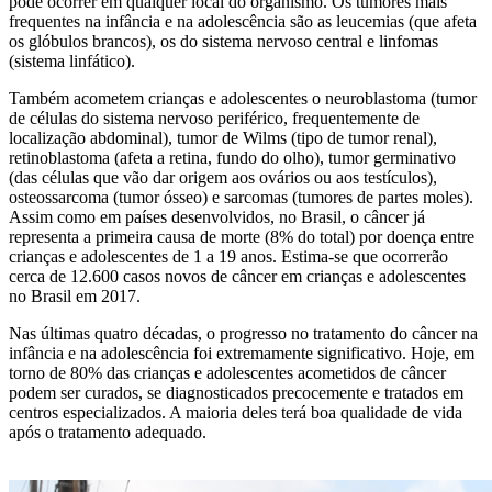
pode ocorrer em qualquer local do organismo. Os tumores mais
frequentes na infância e na adolescência são as leucemias (que afeta
os glóbulos brancos), os do sistema nervoso central e linfomas
(sistema linfático).
Também acometem crianças e adolescentes o neuroblastoma (tumor
de células do sistema nervoso periférico, frequentemente de
localização abdominal), tumor de Wilms (tipo de tumor renal),
retinoblastoma (afeta a retina, fundo do olho), tumor germinativo
(das células que vão dar origem aos ovários ou aos testículos),
osteossarcoma (tumor ósseo) e sarcomas (tumores de partes moles).
Assim como em países desenvolvidos, no Brasil, o câncer já
representa a primeira causa de morte (8% do total) por doença entre
crianças e adolescentes de 1 a 19 anos. Estima-se que ocorrerão
cerca de 12.600 casos novos de câncer em crianças e adolescentes
no Brasil em 2017.
Nas últimas quatro décadas, o progresso no tratamento do câncer na
infância e na adolescência foi extremamente significativo. Hoje, em
torno de 80% das crianças e adolescentes acometidos de câncer
podem ser curados, se diagnosticados precocemente e tratados em
centros especializados. A maioria deles terá boa qualidade de vida
após o tratamento adequado.