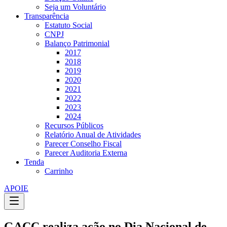
Seja um Voluntário
Transparência
Estatuto Social
CNPJ
Balanço Patrimonial
2017
2018
2019
2020
2021
2022
2023
2024
Recursos Públicos
Relatório Anual de Atividades
Parecer Conselho Fiscal
Parecer Auditoria Externa
Tenda
Carrinho
APOIE
GACC realiza ação no Dia Nacional de