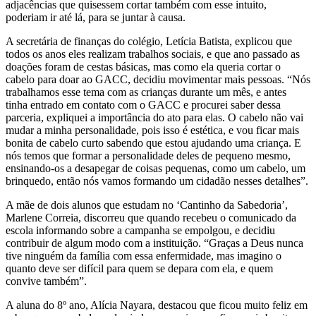
adjacências que quisessem cortar também com esse intuito,
poderiam ir até lá, para se juntar à causa.
A secretária de finanças do colégio, Letícia Batista, explicou que
todos os anos eles realizam trabalhos sociais, e que ano passado as
doações foram de cestas básicas, mas como ela queria cortar o
cabelo para doar ao GACC, decidiu movimentar mais pessoas. “Nós
trabalhamos esse tema com as crianças durante um mês, e antes
tinha entrado em contato com o GACC e procurei saber dessa
parceria, expliquei a importância do ato para elas. O cabelo não vai
mudar a minha personalidade, pois isso é estética, e vou ficar mais
bonita de cabelo curto sabendo que estou ajudando uma criança. E
nós temos que formar a personalidade deles de pequeno mesmo,
ensinando-os a desapegar de coisas pequenas, como um cabelo, um
brinquedo, então nós vamos formando um cidadão nesses detalhes”.
A mãe de dois alunos que estudam no ‘Cantinho da Sabedoria’,
Marlene Correia, discorreu que quando recebeu o comunicado da
escola informando sobre a campanha se empolgou, e decidiu
contribuir de algum modo com a instituição. “Graças a Deus nunca
tive ninguém da família com essa enfermidade, mas imagino o
quanto deve ser difícil para quem se depara com ela, e quem
convive também”.
A aluna do 8º ano, Alícia Nayara, destacou que ficou muito feliz em