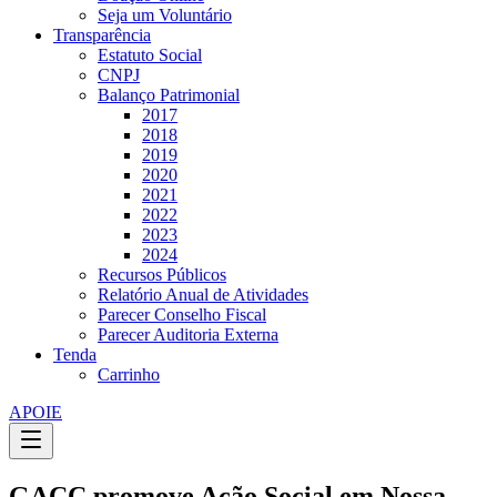
Seja um Voluntário
Transparência
Estatuto Social
CNPJ
Balanço Patrimonial
2017
2018
2019
2020
2021
2022
2023
2024
Recursos Públicos
Relatório Anual de Atividades
Parecer Conselho Fiscal
Parecer Auditoria Externa
Tenda
Carrinho
APOIE
GACC promove Ação Social em Nossa