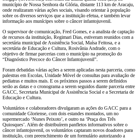
município de Nossa Senhora da Glória, distante 113 km de Aracaju,
onde realizaram várias ações sociais, visando orientar à população
sobre os diversos serviços que a instituição efetua, e também levar
informação aos munícipes sobre o câncer infantojuvenil.
O supervisor de comunicação, Fred Gomes, e a analista de captação
de recursos da instituição, Regimari Dias, estiveram reunidos com a
secretária municipal de Assistência Social, Maísa Feitosa, e a
secretária de Educação e Cultura, Rosivânia Andrade, com o
objetivo de firmar parcerias com o município na promoção do
“Diagnóstico Precoce do Câncer Infantojuvenil”.
Foram debatidas várias ações a serem aplicadas nesta parceria, como
palestras em Escolas, Unidade Móvel de consultas para avaliação de
pediatras e muitos mais. E os próximos passos a serem definidos
serão as datas e o cronograma a serem seguidos diante parceria entre
GACC, Secretaria Municipal de Assistência Social e a Secretaria de
Educação e Cultura.
Voluntários e colaboradores divulgaram as ações do GACC para a
comunidade Gloriense, com dois estandes montados, um no
supermercado ‘Nunes Peixoto’, e outro na ‘Praça dos Três
Quiosques’. Além de distribuírem panfletos informativos sobre o
câncer infantojuvenil, os voluntários captaram novos doadores para
instituição, com preenchimento de um formulário autorizando a