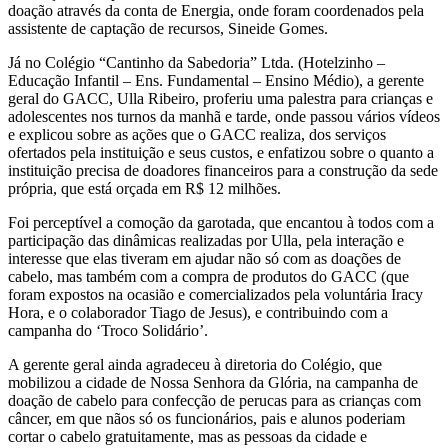
doação através da conta de Energia, onde foram coordenados pela
assistente de captação de recursos, Sineide Gomes.
Já no Colégio “Cantinho da Sabedoria” Ltda. (Hotelzinho –
Educação Infantil – Ens. Fundamental – Ensino Médio), a gerente
geral do GACC, Ulla Ribeiro, proferiu uma palestra para crianças e
adolescentes nos turnos da manhã e tarde, onde passou vários vídeos
e explicou sobre as ações que o GACC realiza, dos serviços
ofertados pela instituição e seus custos, e enfatizou sobre o quanto a
instituição precisa de doadores financeiros para a construção da sede
própria, que está orçada em R$ 12 milhões.
Foi perceptível a comoção da garotada, que encantou à todos com a
participação das dinâmicas realizadas por Ulla, pela interação e
interesse que elas tiveram em ajudar não só com as doações de
cabelo, mas também com a compra de produtos do GACC (que
foram expostos na ocasião e comercializados pela voluntária Iracy
Hora, e o colaborador Tiago de Jesus), e contribuindo com a
campanha do ‘Troco Solidário’.
A gerente geral ainda agradeceu à diretoria do Colégio, que
mobilizou a cidade de Nossa Senhora da Glória, na campanha de
doação de cabelo para confecção de perucas para as crianças com
câncer, em que nãos só os funcionários, pais e alunos poderiam
cortar o cabelo gratuitamente, mas as pessoas da cidade e