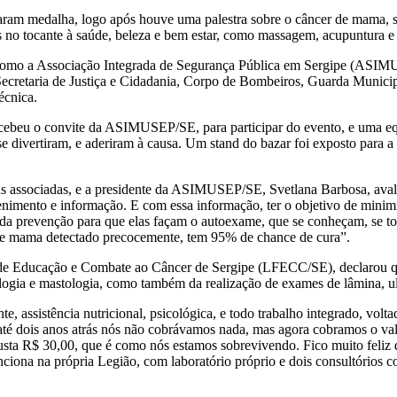
ram medalha, logo após houve uma palestra sobre o câncer de mama, se
es no tocante à saúde, beleza e bem estar, como massagem, acupuntura 
m como a Associação Integrada de Segurança Pública em Sergipe (ASIM
ecretaria de Justiça e Cidadania, Corpo de Bombeiros, Guarda Munici
écnica.
eu o convite da ASIMUSEP/SE, para participar do evento, e uma equi
se divertiram, e aderiram à causa. Um stand do bazar foi exposto para
 associadas, e a presidente da ASIMUSEP/SE, Svetlana Barbosa, avaliou
imento e informação. E com essa informação, ter o objetivo de minimiz
de da prevenção para que elas façam o autoexame, que se conheçam, se
er de mama detectado precocemente, tem 95% de chance de cura”.
 de Educação e Combate ao Câncer de Sergipe (LFECC/SE), declarou que
logia e mastologia, como também da realização de exames de lâmina, ul
te, assistência nutricional, psicológica, e todo trabalho integrado, vol
as e até dois anos atrás nós não cobrávamos nada, mas agora cobramos o
 custa R$ 30,00, que é como nós estamos sobrevivendo. Fico muito feliz 
unciona na própria Legião, com laboratório próprio e dois consultórios