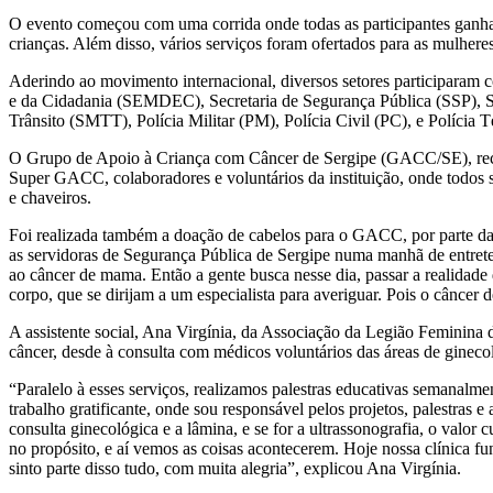
O evento começou com uma corrida onde todas as participantes ganha
crianças. Além disso, vários serviços foram ofertados para as mulher
Aderindo ao movimento internacional, diversos setores participara
e da Cidadania (SEMDEC), Secretaria de Segurança Pública (SSP), S
Trânsito (SMTT), Polícia Militar (PM), Polícia Civil (PC), e Polícia T
O Grupo de Apoio à Criança com Câncer de Sergipe (GACC/SE), receb
Super GACC, colaboradores e voluntários da instituição, onde todos 
e chaveiros.
Foi realizada também a doação de cabelos para o GACC, por parte das
as servidoras de Segurança Pública de Sergipe numa manhã de entreten
ao câncer de mama. Então a gente busca nesse dia, passar a realida
corpo, que se dirijam a um especialista para averiguar. Pois o cânc
A assistente social, Ana Virgínia, da Associação da Legião Feminina
câncer, desde à consulta com médicos voluntários das áreas de gineco
“Paralelo à esses serviços, realizamos palestras educativas semanalmen
trabalho gratificante, onde sou responsável pelos projetos, palestr
consulta ginecológica e a lâmina, e se for a ultrassonografia, o valor
no propósito, e aí vemos as coisas acontecerem. Hoje nossa clínica f
sinto parte disso tudo, com muita alegria”, explicou Ana Virgínia.