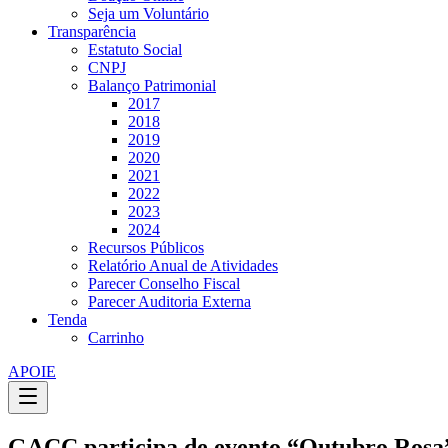
Seja um Voluntário
Transparência
Estatuto Social
CNPJ
Balanço Patrimonial
2017
2018
2019
2020
2021
2022
2023
2024
Recursos Públicos
Relatório Anual de Atividades
Parecer Conselho Fiscal
Parecer Auditoria Externa
Tenda
Carrinho
APOIE
GACC participa de evento “Outubro Ros