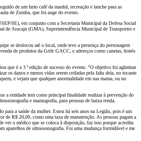
guido de um farto café da manhã, recreação e lanche para as
e aula de Zumba, que foi auge do evento.
USEP/SE), em conjunto com a Secretaria Municipal da Defesa Social
pal de Aracaju (GMA), Superintendência Municipal de Transportes e
pe se deslocou até o local, onde teve a presença do personagem
 a venda de produtos da Grife GACC, e adereços como canetas, bonés
 que é a 3 ª edição de sucesso do evento. “O objetivo foi aglutinar
ar os danos e menos vidas serem ceifadas pela falta dela, no tocante
 toquem, e vejam que qualquer anormalidade em sua mama, ou no
 a entidade tem como principal finalidade realizar à prevenção do
trassonografia e mamografia, para pessoas de baixa renda.
tado para a saúde da mulher. Estou há seis anos na Legião, pois é um
 valor de R$ 20,00, como uma taxa de manutenção. As pessoas pagam a
de ver o médico que se coloca à disposição, faz isso porque acredita
 com aparelhos de ultrassonografia. Foi uma mudança formidável e me