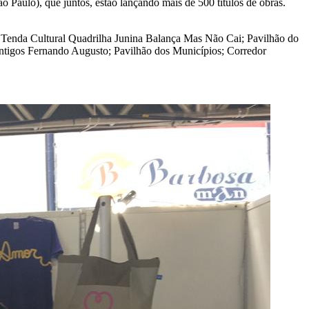
o Paulo), que juntos, estão lançando mais de 500 títulos de obras.
va; Tenda Cultural Quadrilha Junina Balança Mas Não Cai; Pavilhão do
ntigos Fernando Augusto; Pavilhão dos Municípios; Corredor