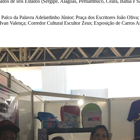
strados de seis Estados (Sergipe, Alagoas, Pernambuco, Ceará, Bahia e Sã
s: Palco da Palavra Adelardinho Júnior; Praça dos Escritores João Oli
an Valença; Corredor Cultural Escultor Zeus; Exposição de Carros A