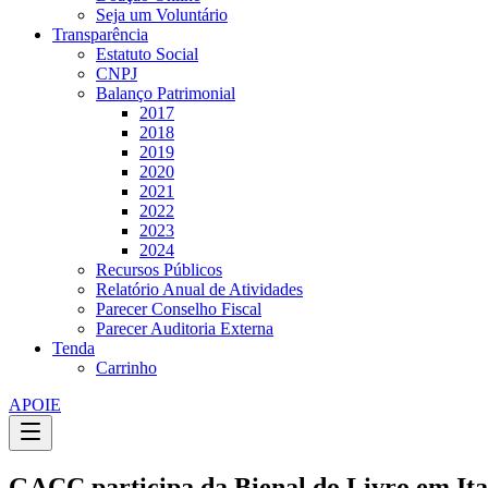
Seja um Voluntário
Transparência
Estatuto Social
CNPJ
Balanço Patrimonial
2017
2018
2019
2020
2021
2022
2023
2024
Recursos Públicos
Relatório Anual de Atividades
Parecer Conselho Fiscal
Parecer Auditoria Externa
Tenda
Carrinho
APOIE
GACC participa da Bienal do Livro em It