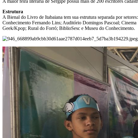
A maior feira literária de Sergipe possui mais de 200 escritores cada
Estrutura
A Bienal do Livro de Itabaiana tem sua estrutura separada por setore
Conhecimento Fernando Lins; Auditório Domingos Pascoal; Cinema Iv
Geek/Kpop; Rural do Forró; BiblioSesc e Museu do Conhecimento.