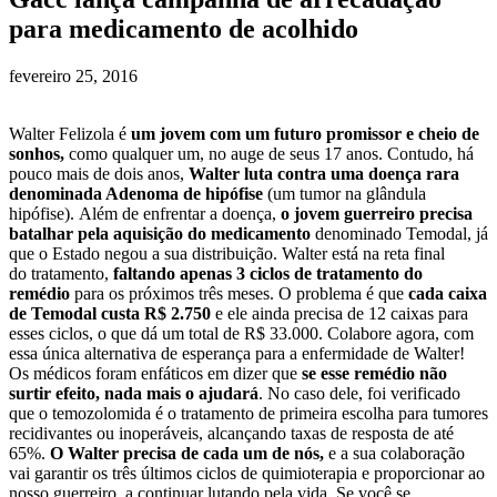
para medicamento de acolhido
fevereiro 25, 2016
Walter Felizola é
um jovem com um futuro promissor e cheio de
sonhos,
como qualquer um, no auge de seus 17 anos. Contudo, há
pouco mais de dois anos,
Walter luta contra uma doença rara
denominada Adenoma de hipófise
(um tumor na glândula
hipófise). Além de enfrentar a doença,
o jovem guerreiro precisa
batalhar pela aquisição do medicamento
denominado Temodal, já
que o Estado negou a sua distribuição. Walter está na reta final
do tratamento,
faltando apenas 3 ciclos de tratamento do
remédio
para os próximos três meses. O problema é que
cada caixa
de Temodal custa
R$ 2.750
e ele ainda precisa de 12 caixas para
esses ciclos, o que dá um total de R$ 33.000. Colabore agora, com
essa única alternativa de esperança para a enfermidade de Walter!
Os médicos foram enfáticos em dizer que
se esse remédio não
surtir efeito, nada mais o ajudará
. No caso dele, foi verificado
que o temozolomida é o tratamento de primeira escolha para tumores
recidivantes ou inoperáveis, alcançando taxas de resposta de até
65%.
O Walter precisa de cada um de nós,
e a sua colaboração
vai garantir os três últimos ciclos de quimioterapia e proporcionar ao
nosso guerreiro, a continuar lutando pela vida. Se você se