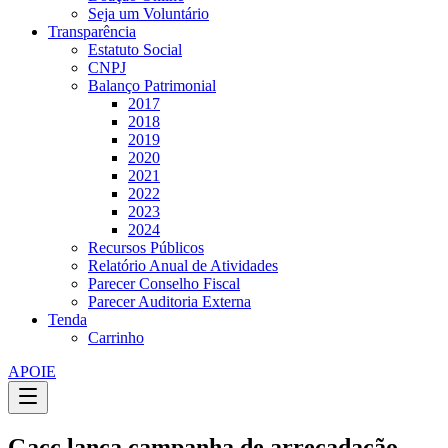
Seja um Voluntário
Transparência
Estatuto Social
CNPJ
Balanço Patrimonial
2017
2018
2019
2020
2021
2022
2023
2024
Recursos Públicos
Relatório Anual de Atividades
Parecer Conselho Fiscal
Parecer Auditoria Externa
Tenda
Carrinho
APOIE
Gacc lança campanha de arrecadação