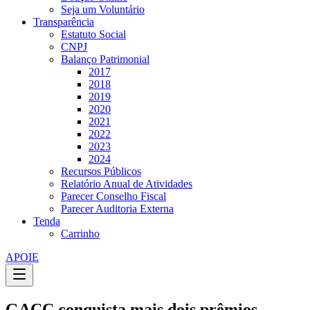
Seja um Voluntário
Transparência
Estatuto Social
CNPJ
Balanço Patrimonial
2017
2018
2019
2020
2021
2022
2023
2024
Recursos Públicos
Relatório Anual de Atividades
Parecer Conselho Fiscal
Parecer Auditoria Externa
Tenda
Carrinho
APOIE
GACC conquista mais dois prêmios